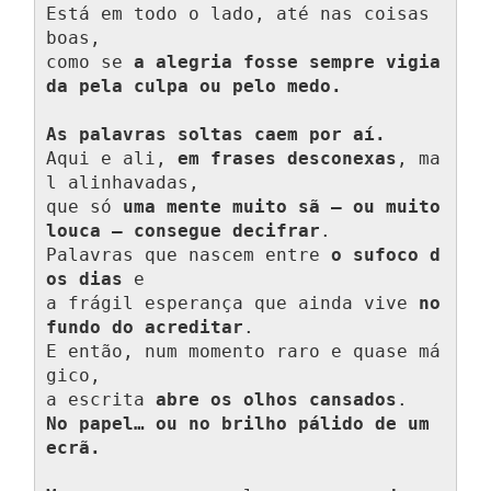
Está em todo o lado, até nas coisas 
boas,

como se 
a alegria fosse sempre vigia
da pela culpa ou pelo medo.
As palavras soltas caem por aí.
Aqui e ali, 
em frases desconexas
, ma
l alinhavadas,

que só 
uma mente muito sã — ou muito 
louca — consegue decifrar
.

Palavras que nascem entre 
o sufoco d
os dias
 e

a frágil esperança que ainda vive 
no 
fundo do acreditar
.

E então, num momento raro e quase má
gico,

a escrita 
abre os olhos cansados
No papel… ou no brilho pálido de um 
ecrã.