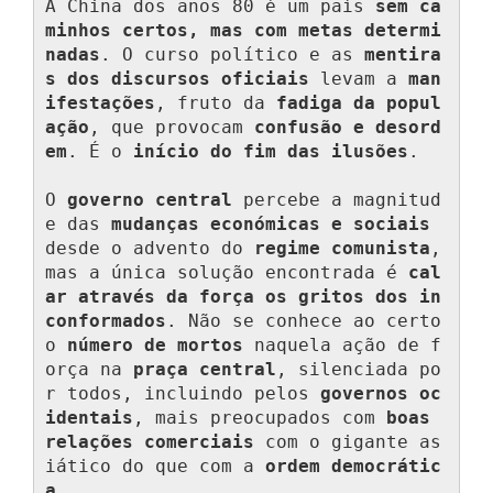
A China dos anos 80 é um país 
sem ca
minhos certos, mas com metas determi
nadas
. O curso político e as 
mentira
s dos discursos oficiais
 levam a 
man
ifestações
, fruto da 
fadiga da popul
ação
, que provocam 
confusão e desord
em
. É o 
início do fim das ilusões
.

O 
governo central
 percebe a magnitud
e das 
mudanças económicas e sociais
desde o advento do 
regime comunista
, 
mas a única solução encontrada é 
cal
ar através da força os gritos dos in
conformados
. Não se conhece ao certo 
o 
número de mortos
 naquela ação de f
orça na 
praça central
, silenciada po
r todos, incluindo pelos 
governos oc
identais
, mais preocupados com 
boas 
relações comerciais
 com o gigante as
iático do que com a 
ordem democrátic
a
.
