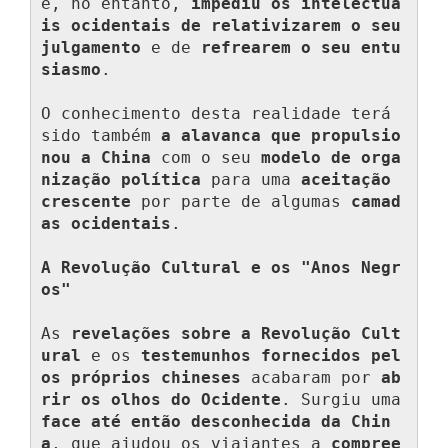
e, no entanto, 
impediu os intelectua
is ocidentais de relativizarem o seu 
julgamento
 e de 
refrearem o seu entu
siasmo
.

O conhecimento desta realidade terá 
sido também 
a alavanca que propulsio
nou a China
 com o seu 
modelo de orga
nização política
 para uma 
aceitação 
crescente
 por parte de algumas 
camad
as ocidentais
.

A Revolução Cultural e os "Anos Negr
os"
As 
revelações sobre a Revolução Cult
ural
 e os 
testemunhos fornecidos pel
os próprios chineses
 acabaram por 
ab
rir os olhos do Ocidente
. Surgiu uma 
face até então desconhecida da Chin
a
, que ajudou os viajantes a 
compree