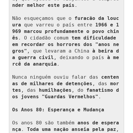
nder melhor este país
.

Não esqueçamos que o 
furacão da louc
ura
 que varreu o país entre 
1966 e 1
969
marcou profundamente o povo chin
ês
. O cidadão comum 
tem dificuldade 
em recordar os horrores dos "anos ne
gros"
, que levaram a China 
à beira d
a guerra civil
, deixando o país 
à me
rcê da anarquia
.

Nunca ninguém ouviu falar das 
centen
as de milhares de detenções
, das 
mor
tes
, das 
humilhações
, do 
fanatismo d
os jovens "Guardas Vermelhos"
.

Os Anos 80: Esperança e Mudança
Os anos 80 são também 
anos de espera
nça
. 
Toda uma nação anseia pela paz
, 