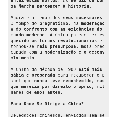
Enlai estão mortos
. Os 
heróis da Lon
ga Marcha pertencem à história
.

Agora é o tempo dos 
seus sucessores
. 
O tempo do 
pragmatismo
, da 
moderação
e do 
confronto com as exigências do 
mundo moderno
. A China parece ter 
es
quecido os fóruns revolucionários
 e 
tornou-se 
mais presunçosa
, mais preo
cupada com a 
modernização e o desenv
olvimento
.

A China da década de 1980 
está mais 
sábia e preparada
 para recuperar o p
apel que 
nunca teve reconhecido, mas 
que merecia por direito próprio, mil
hares de anos antes
.

Para Onde Se Dirige a China?
Delegações chinesas, enviadas 
sem sa