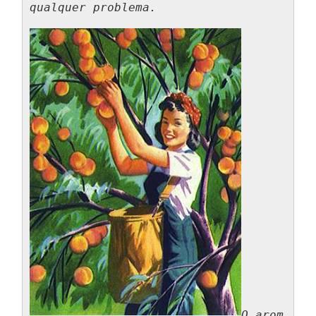
O arom