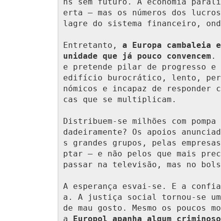
ns sem futuro. A economia parali
erta — mas os números dos lucros
lagre do sistema financeiro, ond
Entretanto, 
a Europa cambaleia e
unidade que já pouco convencem
. 
e pretende pilar de progresso e 
edifício burocrático, lento, per
nómicos e incapaz de responder c
cas que se multiplicam.

Distribuem-se milhões com pompa 
dadeiramente? Os apoios anunciad
s grandes grupos, pelas empresas
ptar — e não pelos que mais prec
passar na televisão, mas no bols
A esperança esvai-se. E a confia
a. A justiça social tornou-se um
de mau gosto. Mesmo os poucos mo
a 
Europol apanha algum criminoso