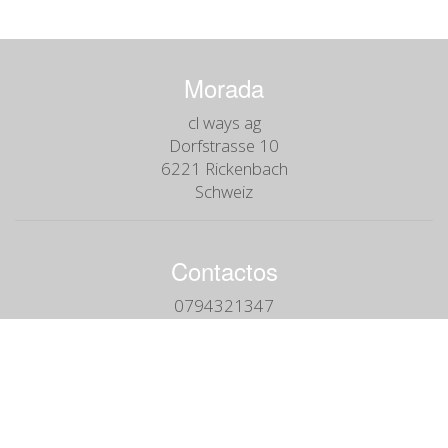
Morada
cl ways ag
Dorfstrasse 10
6221 Rickenbach
Schweiz
Contactos
0794321347
Email:
cl@cl-ways-sa.com
Siga-nos