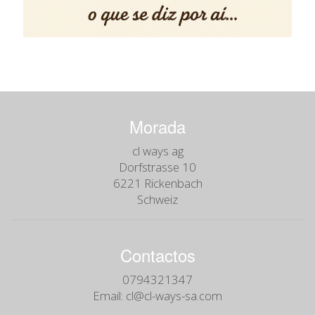
Morada
cl ways ag
Dorfstrasse 10
6221 Rickenbach
Schweiz
Contactos
0794321347
Email:
cl@cl-ways-sa.com