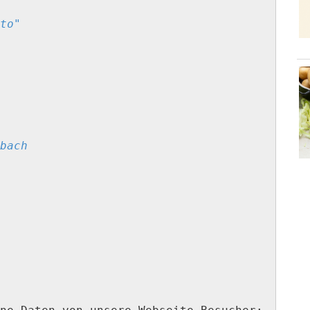
to"
bach