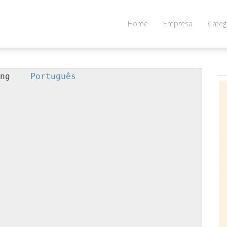
Home
Empresa
Categ
ng    
Português