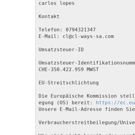
carlos lopes

Kontakt

Telefon: 0794321347

E-Mail: 
cl@cl-ways-sa.com
Umsatzsteuer-ID

Umsatzsteuer-Identifikationsnumm
CHE-350.422.959 MWST

EU-Streitschlichtung

Die Europäische Kommission stell
egung (OS) bereit: 
https://ec.eu
Unsere E-Mail-Adresse finden Sie
Verbraucher­streit­beilegung/Unive